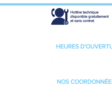
Hotline technique
disponible gratuitement
et sans contrat
HEURES D'OUVERT
Du Lundi au Vendredi
8h - 12h / 14h - 18h
NOS
COORDONNÉE
16, chemin Perbost
31800 LABARTHE-INARD,
+33 5 61 88 88 54