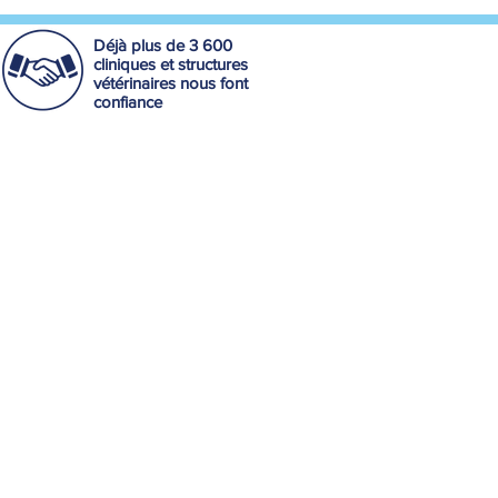
Déjà plus de 3 600
cliniques et structures
vétérinaires nous font
confiance
Qui sommes-nous ?
Nos partenaires
Nous rejoindre
Centre de confidentialité
Contactez-nous !