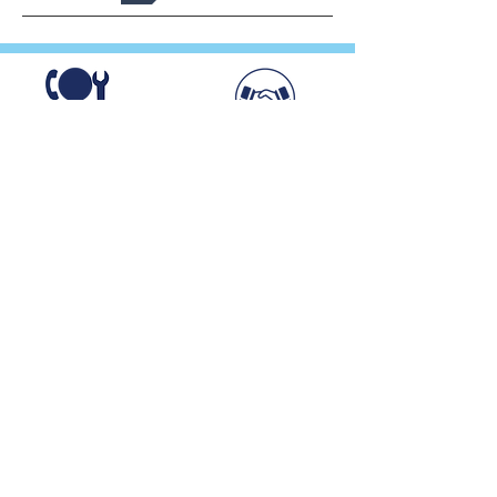
Déjà plus de 3 600
Hotline technique
cliniques et structures
disponible gratuitement
vétérinaires nous font
et sans contrat
confiance
Livraison rapide
Conditionnements adaptés
24/48h
(par 1, par 3,
par 10 ou +)
HEURES D'OUVERTURE
Du Lundi au Vendredi