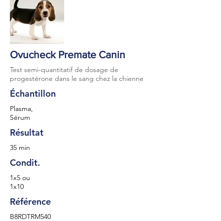
Ovucheck Premate Canin
Test semi-quantitatif de dosage de
progestérone dans le sang chez la chienne
Échantillon
Plasma,
Sérum
Résultat
35 min
Condit.
1x5 ou
1x10
Référence
B8RDTRM540