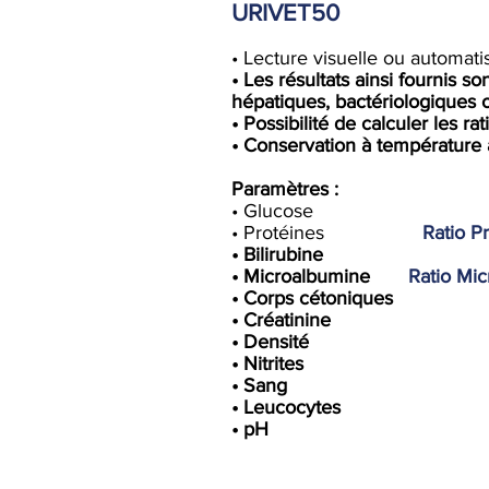
URIVET50
• Lecture visuelle ou automat
• Les résultats ainsi fournis 
hépatiques, bactériologiques o
• Possibilité de calculer les r
• Conservation à température
Paramètres :
• Glucose
• Protéines
Ratio P
• Bilirubine
• Microalbumine
Ratio Mi
• Corps cétoniques
• Créatinine
• Densité
• Nitrites
• Sang
• Leucocytes
• pH